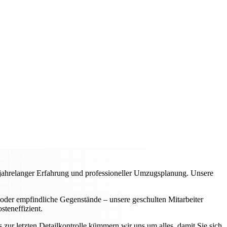
n jahrelanger Erfahrung und professioneller Umzugsplanung. Unsere
oder empfindliche Gegenstände – unsere geschulten Mitarbeiter
steneffizient.
 zur letzten Detailkontrolle kümmern wir uns um alles, damit Sie sich