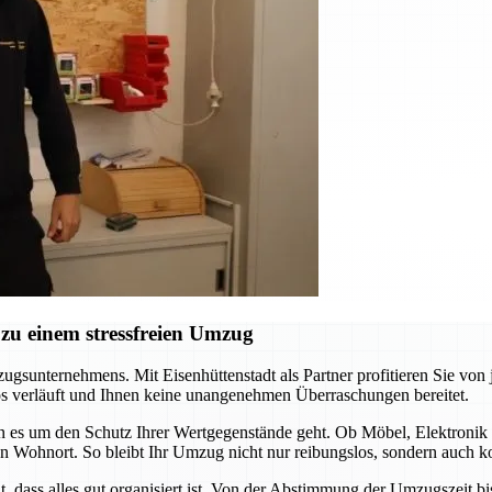
zu einem stressfreien Umzug
mzugsunternehmens. Mit Eisenhüttenstadt als Partner profitieren Sie vo
os verläuft und Ihnen keine unangenehmen Überraschungen bereitet.
nn es um den Schutz Ihrer Wertgegenstände geht. Ob Möbel, Elektronik 
en Wohnort. So bleibt Ihr Umzug nicht nur reibungslos, sondern auch ko
 dass alles gut organisiert ist. Von der Abstimmung der Umzugszeit bis