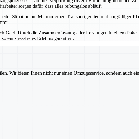
mzugsprozesses – von der Verpackung bis zur Einrichtung im neuen Zu
beiter sorgen dafür, dass alles reibungslos abläuft.
jeder Situation an. Mit modernen Transportgeräten und sorgfältiger P
ommt.
ch Geld. Durch die Zusammenfassung aller Leistungen in einem Paket en
o ein stressfreies Erlebnis garantiert.
ilen. Wir bieten Ihnen nicht nur einen Umzugsservice, sondern auch ei