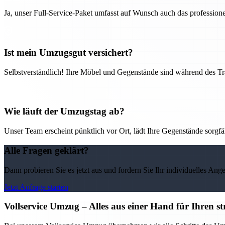
Ja, unser Full-Service-Paket umfasst auf Wunsch auch das professio
Ist mein Umzugsgut versichert?
Selbstverständlich! Ihre Möbel und Gegenstände sind während des Tra
Wie läuft der Umzugstag ab?
Unser Team erscheint pünktlich vor Ort, lädt Ihre Gegenstände sorgfälti
Alle Fragen geklärt?
Dann probieren Sie es jetzt aus und fordern Sie Ihr individuelles Ang
Jetzt Anfrage starten
Vollservice Umzug – Alles aus einer Hand für Ihren s